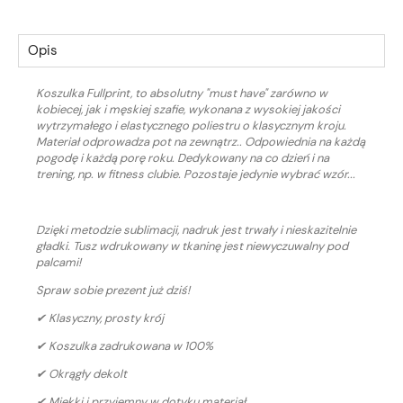
Opis
Koszulka Fullprint, to absolutny "must have" zarówno w
kobiecej, jak i męskiej szafie, wykonana z wysokiej jakości
wytrzymałego i elastycznego poliestru o klasycznym kroju.
Materiał odprowadza pot na zewnątrz.. Odpowiednia na każdą
pogodę i każdą porę roku. Dedykowany na co dzień i na
trening, np. w fitness clubie. Pozostaje jedynie wybrać wzór...
Dzięki metodzie sublimacji, nadruk jest trwały i nieskazitelnie
gładki. Tusz wdrukowany w tkaninę jest niewyczuwalny pod
palcami!
S
praw sobie prezent już dziś!
✔
Klasyczny, prosty krój
✔
Koszulka zadrukowana w 100%
✔
Okrągły dekolt
✔
Miękki i przyjemny w dotyku materiał